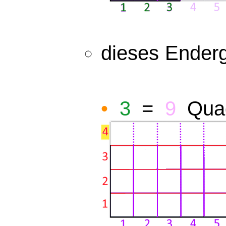
dieses Ender
•
3
=
9
Quad