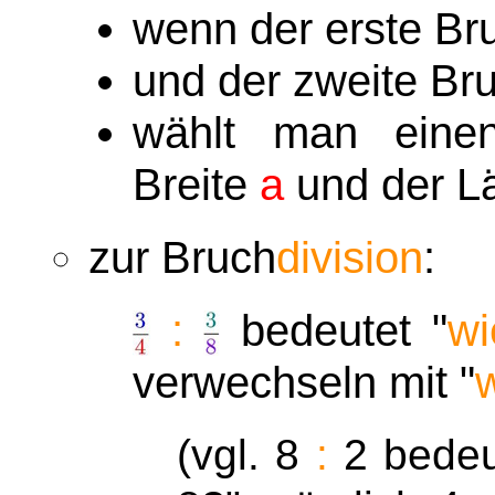
wenn der erste B
und der zweite B
wählt man einen
Breite
a
und der 
zur Bruch
division
:
:
bedeutet "
wi
verwechseln mit "
w
(vgl. 8
:
2 bedeu