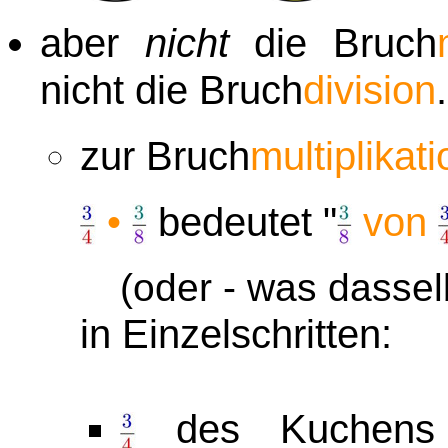
aber
nicht
die Bruch
nicht die Bruch
division
.
zur Bruch
multiplikati
•
bedeutet "
von
(oder - was dasselb
in Einzelschritten:
des Kuchen