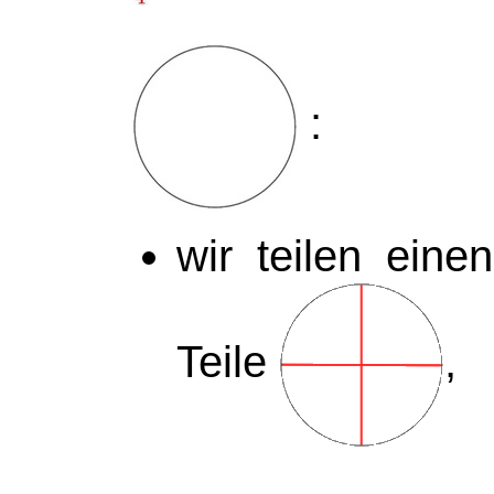
:
wir teilen ei
Teile
,