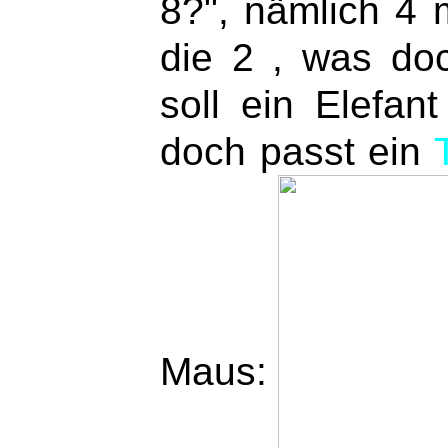
8?", nämlich 4 
die 2 , was doc
soll ein Elefa
doch passt ein
Maus: