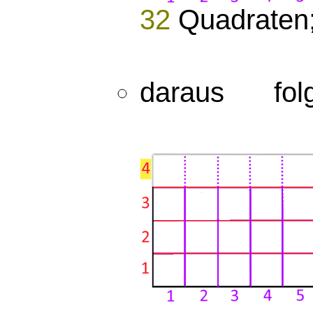
32
Quadraten
daraus f