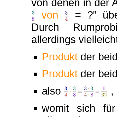
von denen in der 
von
= ?" übe
Durch Rumpro
allerdings vielleic
Produkt
der bei
Produkt
der bei
also
,
womit sich fü