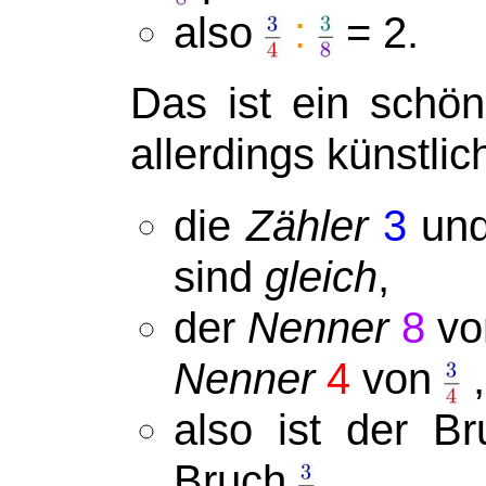
also
:
= 2.
Das ist ein schö
allerdings künstli
die
Zähler
3
un
sind
gleich
,
der
Nenner
8
v
Nenner
4
von
,
also ist der B
Bruch
,