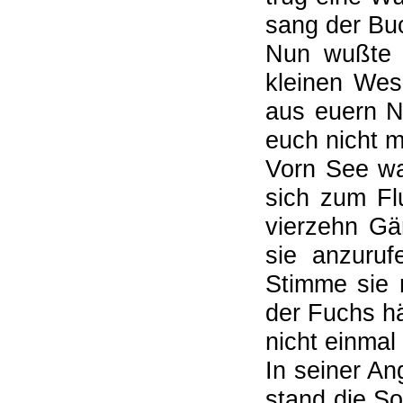
sang der Buc
Nun wußte 
kleinen Wes
aus euern Ne
euch nicht m
Vorn See wa
sich zum Flu
vierzehn Gä
sie anzuruf
Stimme sie n
der Fuchs hä
nicht einmal
In seiner An
stand die So