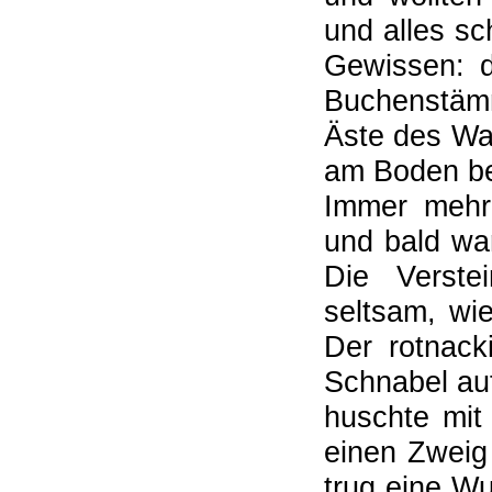
und alles sc
Gewissen: d
Buchenstäm
Äste des Wa
am Boden bed
Immer mehr
und bald war
Die Verst
seltsam, wi
Der rotnac
Schnabel au
huschte mit
einen Zweig
trug eine Wu