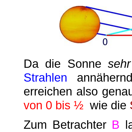
Da die Sonne
sehr
Strahlen
annäher
erreichen also gena
von 0 bis
½
wie die
Zum Betrachter
B
l