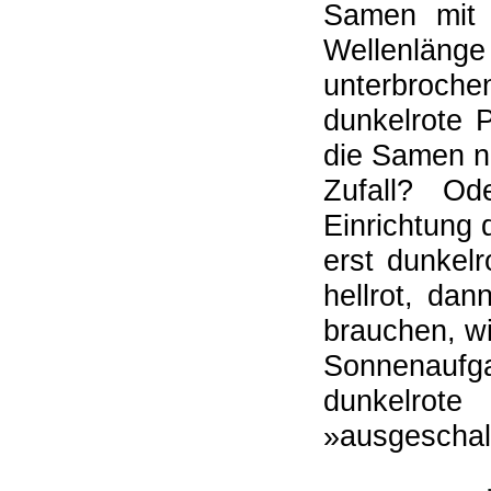
Samen mit 
Wellenlänge
unterbrochen
dunkelrote 
die Samen ni
Zufall? Od
Einrichtung 
erst dunkelr
hellrot, dan
brauchen, wi
Sonnenauf
dunkelrot
»ausgeschal