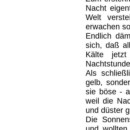
Nacht eigen
Welt verst
erwachen sol
Endlich däm
sich, daß al
Kälte jet
Nachtstunde
Als schließ
gelb, sonde
sie böse - a
weil die Nac
und düster g
Die Sonnens
und wollten