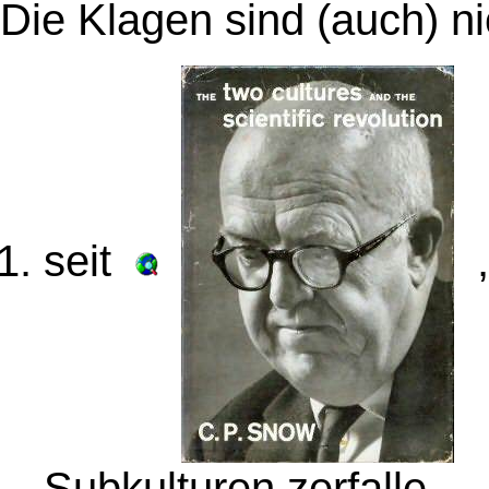
D
ie Klagen sind (auch) ni
seit
,
Subkulturen zerfalle