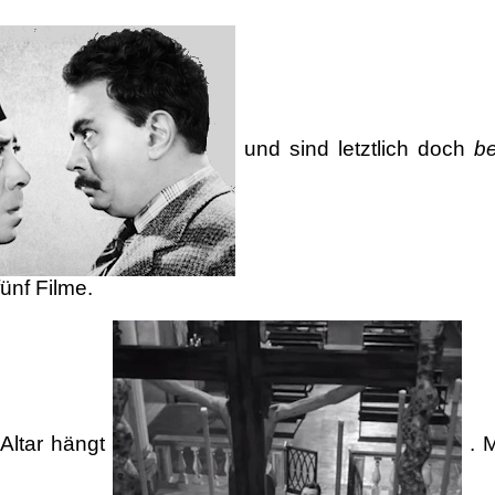
und sind letztlich doch
b
fünf Filme.
Altar hängt
. M