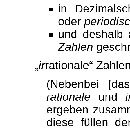
in Dezimals
oder
periodis
und deshalb
Zahlen
gesch
„
ir
rationale“ Zahlen
(Nebenbei [das
rationale
und
i
ergeben zusamm
diese füllen d