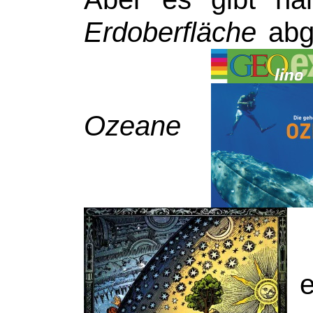
Erdoberfläche
abge
Ozeane
e