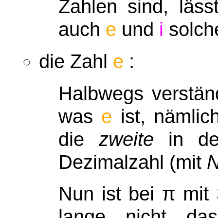
Zahlen sind, läs
auch
e
und
i
solch
die Zahl
e
:
Halbwegs verständ
was
e
ist, nämli
die
zweite
in de
Dezimalzahl (mit
Nun ist bei
π
mit 
lange nicht da