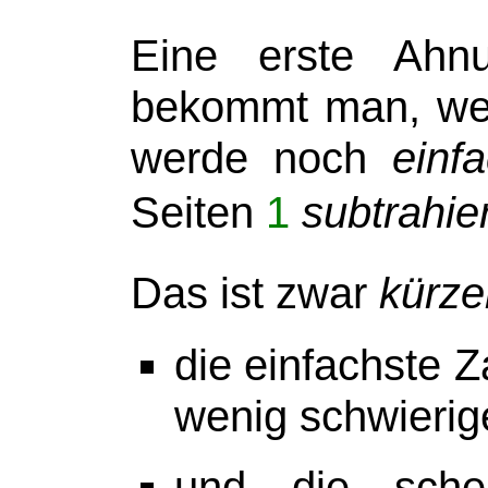
Eine erste Ahnu
bekommt man, wen
werde noch
einf
Seiten
1
subtrahier
Das ist zwar
kürze
die einfachste 
wenig schwieri
und die schei