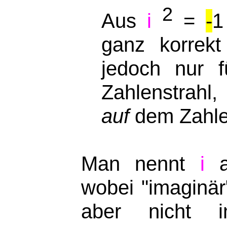
2
Aus
i
=
-
1
ganz korrek
jedoch nur 
Zahlenstrahl
auf
dem Zahle
Man nennt
i
au
wobei "imaginär
aber nicht i