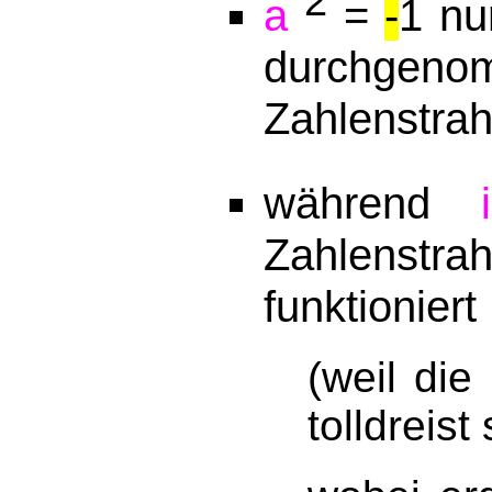
2
a
=
-
1 nu
durchgen
Zahlenstrah
während
i
Zahlenstra
funktioniert
(weil die
tolldreist