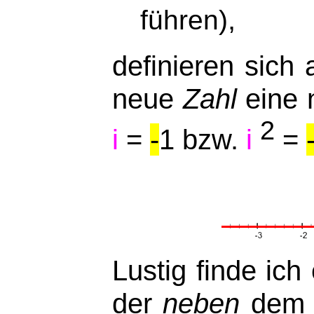
,
führen)
definieren sich
neue
Zahl
eine
2
i
=
-
1 bzw.
i
=
Lustig finde ic
der
neben
dem Z