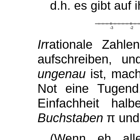
d.h. es gibt auf
Ir
rationale Zah
aufschreiben, u
ungenau
ist, mac
Not eine Tugend
Einfachheit hal
Buchstaben
π
un
(Wenn eh alle