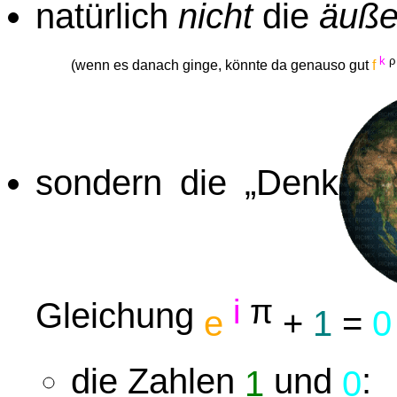
natürlich
nicht
die
äuße
k
ρ
(wenn es danach ginge, könnte da genauso gut
f
sondern die „Denk
i
π
Gleichung
e
+
1
=
0
die Zahlen
und
:
1
0