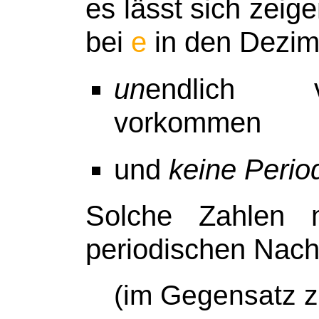
es lässt sich zeig
bei
e
in den Dezim
un
endlich v
vorkommen
und
keine Perio
Solche Zahlen
periodischen Nac
(im Gegensatz z