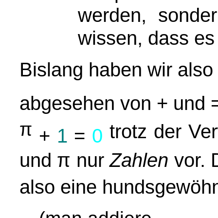
werden, sonder
wissen, dass es 
Bislang haben wir also 
abgesehen von + und 
π
trotz der V
+
1
=
0
und
π
nur
Zahlen
vor. 
also eine hundsgewöh