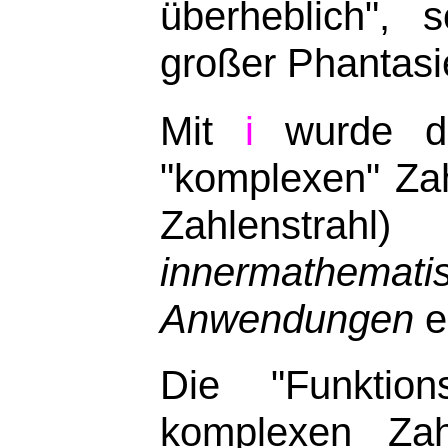
überheblich",
großer Phantasi
Mit
i
wurde d
"komplexen" Zah
Zahlenstrahl
innermathemati
Anwendungen
e
Die "Funkti
komplexen Zahl