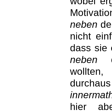
wobei er
Motivati
neben
dem
nicht ein
dass sie
neben
de
wollten
durch
innermat
hier a