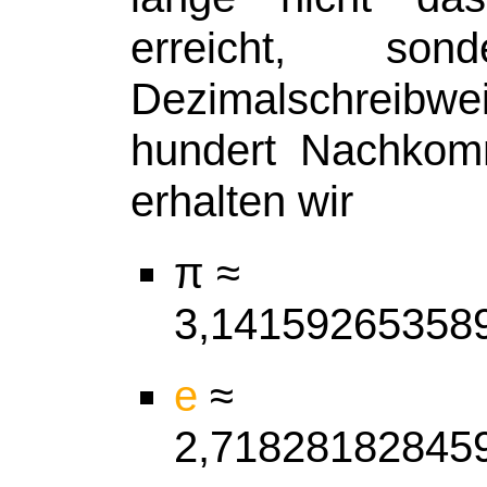
erreicht, s
Dezimalschreib
hundert Nachkom
erhalten wir
π
≈
3,14159265358
e
≈
2
,71828182845