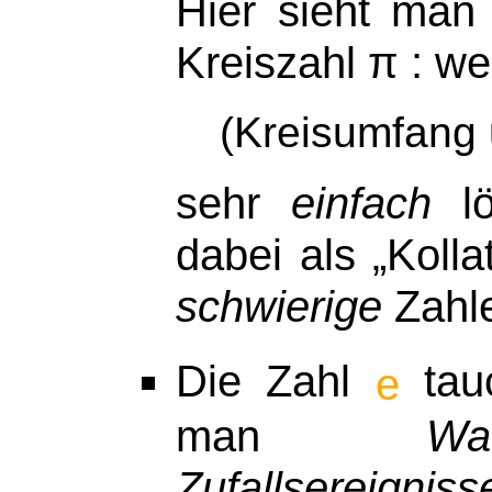
Hier sieht man
Kreiszahl
π
: we
(Kreisumfang 
sehr
einfach
lö
dabei als „Koll
schwierige
Zahle
Die Zahl
tauc
e
man
Wa
Zufallsereigniss