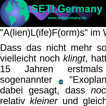
"A(lien)L(ife)F(orm)s" im 
Dass das nicht mehr s
vielleicht noch
klingt
, hat
15 Jahren erstmals
sogenannter
"Exoplan
dabei gesagt, dass
no
relativ
kleiner
und gleich