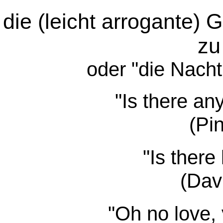
die (leicht arrogante)
zu
oder "die Nach
"Is there an
(Pi
"Is there
(Dav
"Oh no love, 