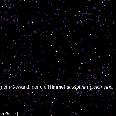
 in ein Gewand, der die
Himmel
ausspannt gleich einer
rolle
[...]