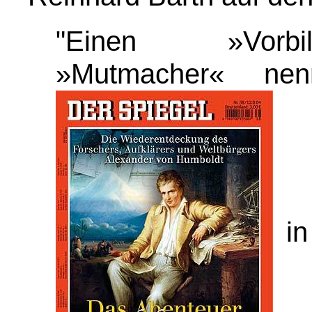
"Einen »Vorbi
»Mutmacher« n
in