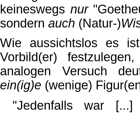
keineswegs
nur
"Goetheu
sondern
auch
(Natur-)
Wis
Wie aussichtslos es is
Vorbild(er) festzuleg
analogen Versuch deut
ein(ig)e
(wenige) Figur(en
"Jedenfalls war [.