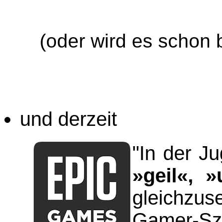
(oder wird es schon 
und derzeit
"
In der J
»
geil
«
,
»
gleichzu
Gamer-Sze