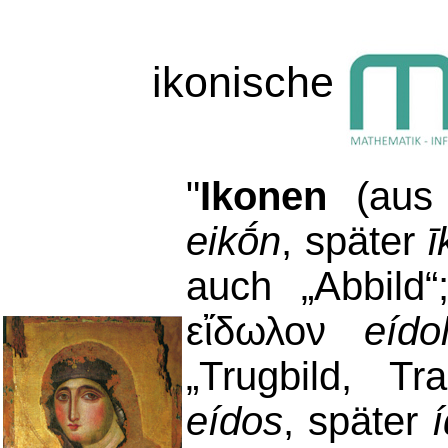
ikonische
"
Ikonen
(au
eikṓn
, später
ī
auch „Abbild
εἴδωλον
eído
„Trugbild, T
eídos
, später