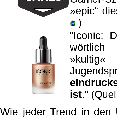
»
epic“ di
)
"Iconic: 
wörtlich
»kultig
Jugend
eindrucks
ist
."
(Quel
Wie jeder Trend in den 