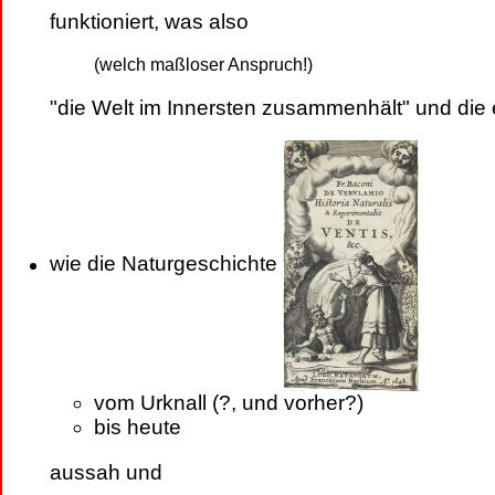
funktioniert, was also
(welch maßloser Anspruch!)
"die Welt im Innersten zusammenhält" und die
wie die Naturgeschichte
vom Urknall (?, und vorher?)
bis heute
aussah und