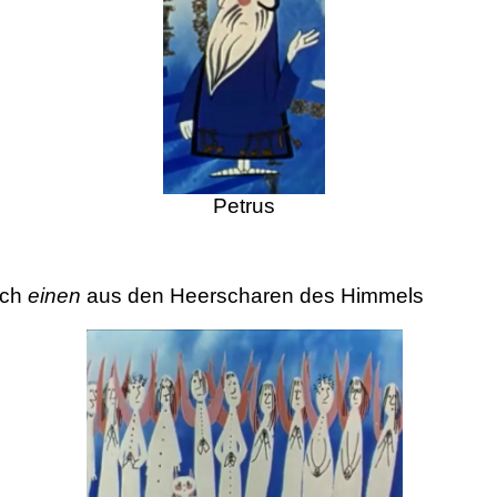
Petrus
ich
einen
aus den Heerscharen des Himmels