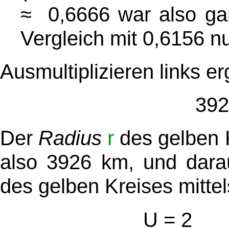
≈ 0,6666 war also gar
Vergleich mit 0,6156 nu
Ausmultiplizieren links e
392
des gelben K
Der
Radius
r
also 3926 km, und dara
des gelben Kreises mitte
U = 