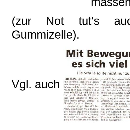
massenh
(zur Not tut's auc
Gummizelle)
.
Vgl. auch