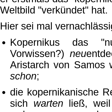
Weltbild "verkündet" hat.
Hier sei mal vernachlässi
Kopernikus das "n
Vorwissen?)
neu
entde
Aristarch von Samos 
schon
;
die kopernikanische Re
sich
warten
ließ, wei