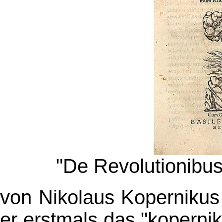
"De Revolutionibus
von Nikolaus Kopernikus
er erstmals das "koperni