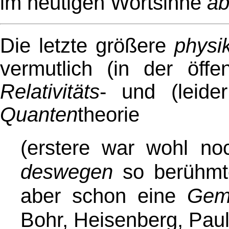
im heutigen Wortsinne
ab
Die letzte größere
physi
vermutlich (in der öff
Relativitäts
- und (leide
Quanten
theorie
(erstere war wohl n
deswegen
so berühmten
aber schon eine
Geme
Bohr, Heisenberg, Pauli