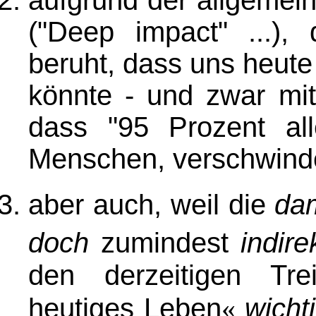
aufgrund der allgemei
("Deep impact" ...), 
beruht, dass uns heut
könnte - und zwar mi
dass "95 Prozent all
Menschen, verschwind
aber auch, weil die
da
doch
zumindest
indire
den derzeitigen Tre
heutiges Leben
«
wicht