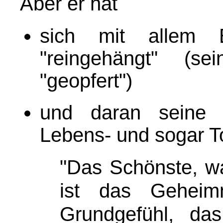
Aber er hat
sich mit allem 
"reingehängt" (s
"geopfert")
und daran seine "
Lebens- und sogar To
"D
as Schönste, w
ist das Geheimn
Grundgefühl, d