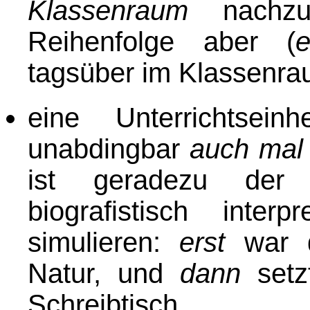
Klassenraum
nachzu
Reihenfolge aber (
e
tagsüber im Klassenraum
eine Unterrichtsei
unabdingbar
auch mal
ist geradezu der 
biografistisch interp
simulieren:
erst
war d
Natur, und
dann
setz
Schreibtisch.