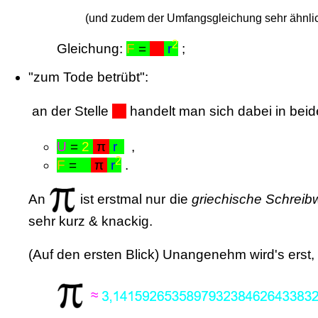
(und zudem der Umfangsgleichung sehr ähnli
2
Gleichung:
F
=
x
r
;
"zum Tode betrübt":
an der Stelle
x
handelt man sich dabei in beid
U
=
2
π
r
,
2
F
=
π
r
.
An
ist erstmal nur die
griechische Schrei
sehr kurz & knackig.
(Auf den ersten Blick) Unangenehm wird's ers
≈