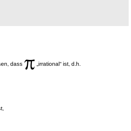
sen, dass
„irrational“ ist, d.h.
t,