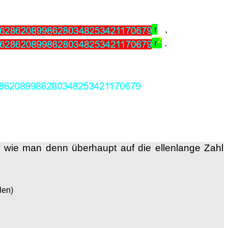
r
,
2
r
.
, wie man denn überhaupt auf die ellenlange Zahl
len)