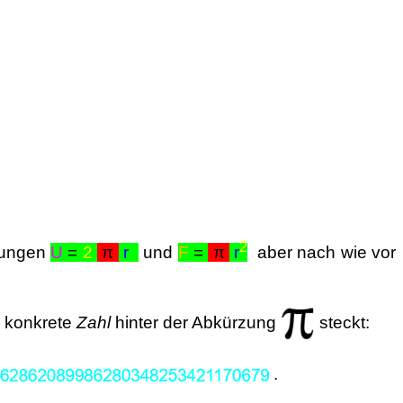
2
chungen
U
=
2
π
r
und
F
=
π
r
aber nach wie vor
e konkrete
Zahl
hinter der Abkürzung
steckt:
.