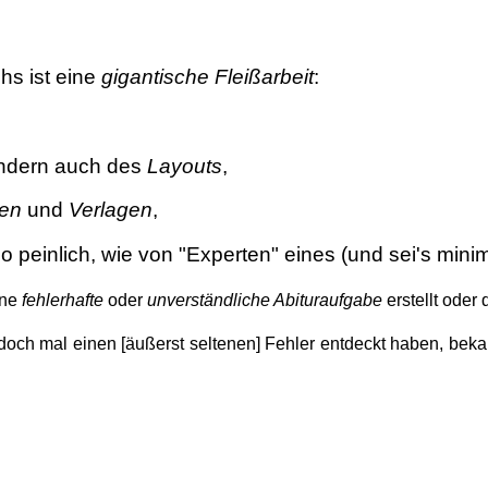
hs ist eine
gigantische
Fleißarbeit
:
ondern auch des
Layouts
,
ren
und
Verlagen
,
 so peinlich, wie von "Experten" eines (und sei's min
ine
fehlerhafte
oder
unverständliche Abituraufgabe
erstellt oder
och mal einen [äußerst seltenen] Fehler entdeckt haben, beka