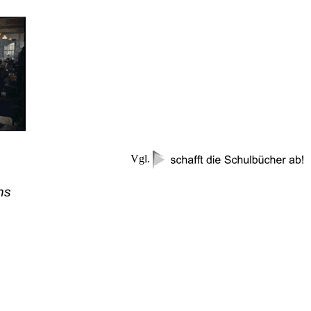
Vgl.
ns