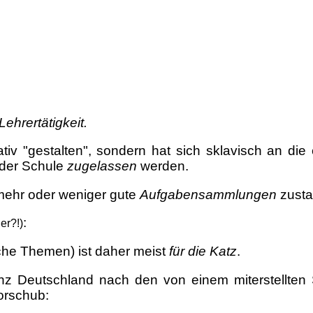
ehrertätigkeit.
ativ "gestalten", sondern hat sich sklavisch an die
 der Schule
zugelassen
werden.
mehr oder weniger gute
Aufgabensammlungen
zust
:
er?!)
sche Themen) ist daher meist
für die Katz
.
z Deutschland nach den von einem miterstellten Sc
rschub: