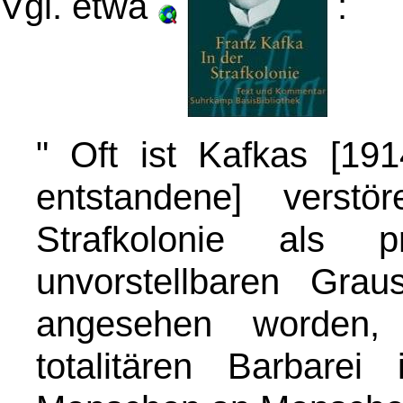
Vgl. etwa
:
" Oft ist Kafkas [19
entstandene] verst
Strafkolonie als p
unvorstellbaren Gra
angesehen worden,
totalitären Barbare