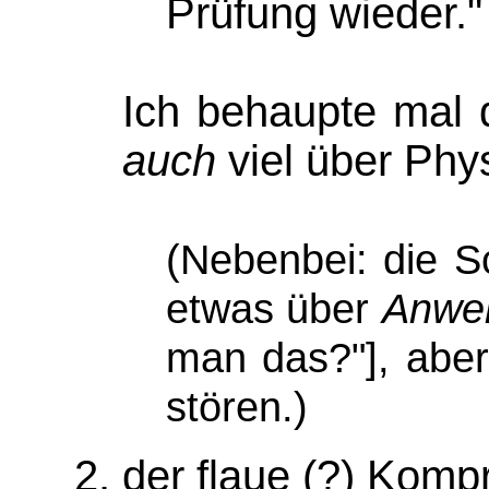
Prüfung wieder."
Ich behaupte mal d
auch
viel über Phys
(Nebenbei: die 
etwas über
Anwe
man das?"], aber
stören.)
der flaue (?) Komp