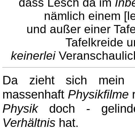
dass Lesch da im
Inbe
nämlich einem [l
und außer einer Taf
Tafelkreide 
keinerlei
Veranschaulich
Da zieht sich mein S
massenhaft
Physikfilme
r
Physik
doch - gelin
Verhältnis
hat.