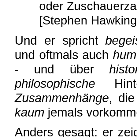
oder Zuschauerzahl
[Stephen Hawking
Und er spricht
begei
und oftmals auch
humo
- und über
histo
philosophische
Hinte
Zusammenhänge
, die
kaum
jemals vorkomm
Anders gesagt: er zei