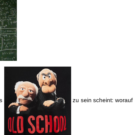
os
zu sein scheint: worauf