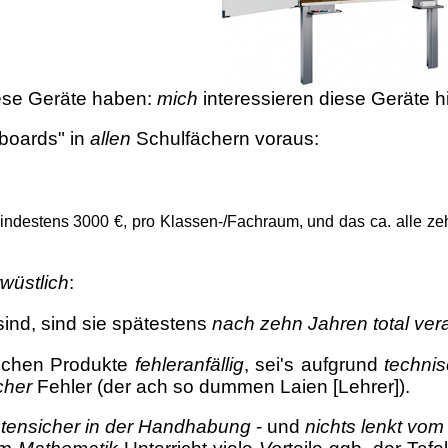
ese Geräte haben:
mich
interessieren diese Geräte h
boards" in
allen
Schulfächern voraus:
indestens 3000 €, pro Klassen-/Fachraum, und das ca. alle zeh
wüstlich
:
ind, sind sie spätestens
nach zehn Jahren total vera
ischen Produkte
fehleranfällig
, sei's aufgrund
technis
cher
Fehler (der ach so dummen Laien [Lehrer]).
otensicher in der Handhabung
- und
nichts lenkt vom