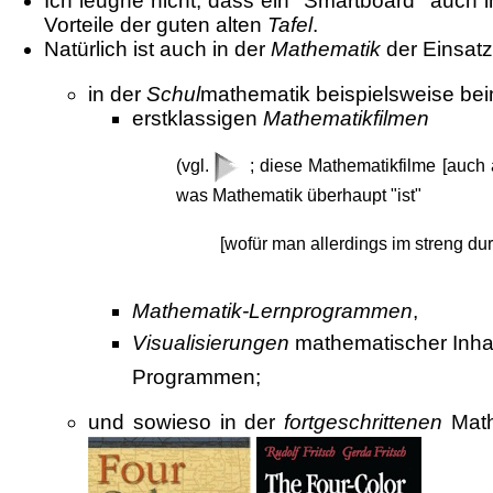
Ich leugne nicht, dass ein "Smartboard" auch 
Vorteile der guten alten
Tafel
.
Natürlich ist auch in der
Mathematik
der Einsat
in der
Schul
mathematik beispielsweise bei
erstklassigen
Mathematikfilmen
(vgl.
; diese Mathematikfilme [auch 
was Mathematik überhaupt "ist"
[wofür man allerdings im streng du
Mathematik-Lernprogrammen
,
Visualisierungen
mathematischer Inhal
Programmen;
und sowieso in der
fortgeschrittenen
Math