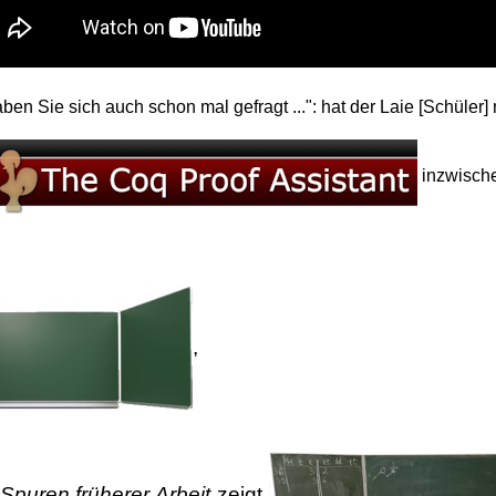
en Sie sich auch schon mal gefragt ...": hat der Laie [Schüler] 
inzwische
,
Spuren früherer Arbeit
zeigt