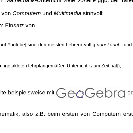
im
Mathematik
-Unterricht viele
Vor
teile ggb. der Taf
z von
Computern
und
Multimedia
sinnvoll:
m Einsatz von
auf Youtube] sind den meisten Lehrern völlig
unbekannt
- und
,
rchgetakteten lehrplangemäßen Unterricht kaum Zeit hat])
te beispielsweise mit
od
ematik, also z.B. beim ersten von Computern erst