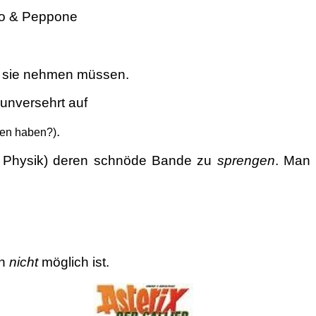
llo & Peppone
f sie nehmen müssen.
unversehrt auf
.
lgen haben?)
er Physik) deren schnöde Bande zu
sprengen
. Man
en
nicht
möglich ist.