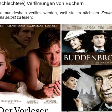
 schlechtere) Verfilmungen von Büchern
e nur deshalb verfilmt werden, weil sie im nächsten
Zentra
als
selbst
zu lesen: