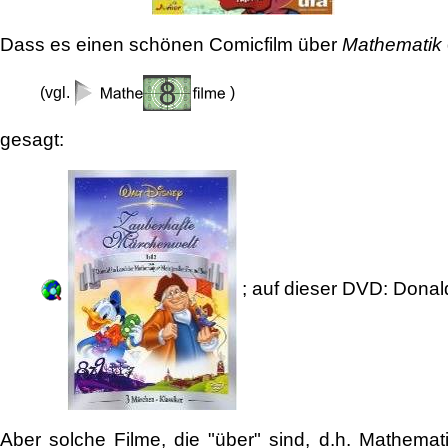
Dass es einen schönen Comicfilm über
Mathematik
(vgl.
)
gesagt:
; auf dieser DVD: Donal
Aber solche Filme, die "über" sind, d.h. Mathema