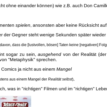
nicht ohne einander können) wie z.B. auch Don Cami
lementen
spielen
, ansonsten aber keine Rücksicht au
ber der Gegner steht wenige Sekunden später wieder 
 davon, dass die [lustvollen, bösen] Taten keine [negativen] Fo
nt sogar zu sein,
ausgehend
von der Realität (d
von "Metaphysik" sprechen.
d Comics ja nicht aus einem
Mangel
,
chstens aus einem Mangel der
Realität selbst
)
lich, was in "richtigen" Filmen und im "richtigen" Leb