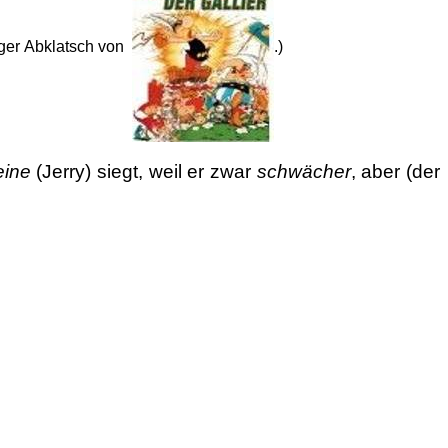
iger
Abklatsch von
.)
eine
(Jerry) siegt, weil er zwar
schwächer
, aber (der