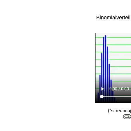
Binomialvertei
("screenca