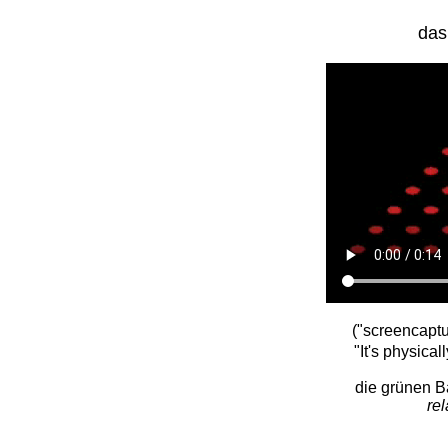
das
("screencapt
"It's physical
die grünen B
rel