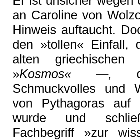
Er ist unsicher wegen d
an Caroline von Wolzog
Hinweis auftaucht. Do
den »tollen
« Einfall,
alten griechische
»
Kosmos« —,
Schmuckvolles und W
von Pythagoras auf 
wurde und schließ
Fachbegriff »zur wis