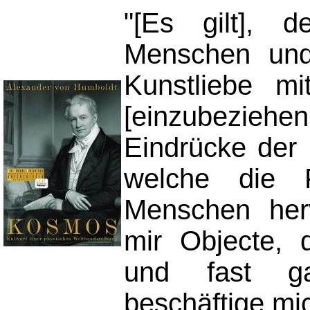
"[Es gilt], 
Menschen und
Kunstliebe mi
[einzubeziehe
Eindrücke der 
welche die P
Menschen herv
mir Objecte,
und fast ga
beschäftige mi