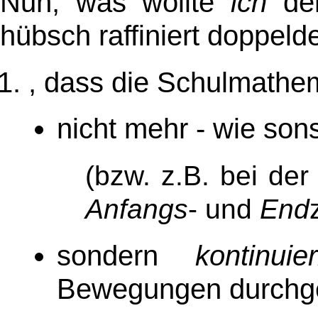
Nun, was wollte
ich
den
hübsch raffiniert doppelde
, dass die Schulmathe
nicht mehr - wie sons
(bzw. z.B. bei de
Anfangs
- und
End
sondern
kontinuier
Bewegungen durchge