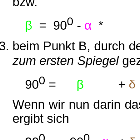
bzw.
0
α
β
= 90
-
*
beim Punkt B, durch de
zum ersten Spiegel
gez
0
90
=
β
+
δ
Wenn wir nun darin da
ergibt sich
0
0