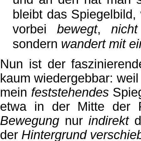
bleibt das Spiegelbil
vorbei
bewegt
,
nicht
sondern
wandert mit e
Nun ist der faszinierend
kaum wiedergebbar: weil
mein
feststehendes
Spieg
etwa in der Mitte der
Bewegung
nur
indirekt
da
der
Hintergrund verschie