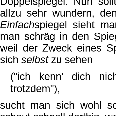
Doppelspiegel. Nun soll
allzu sehr wundern, de
Einfach
spiegel sieht ma
man schräg in den Spiege
weil der Zweck eines Sp
sich
selbst
zu sehen
("ich kenn' dich nic
trotzdem")
,
sucht man sich wohl sc