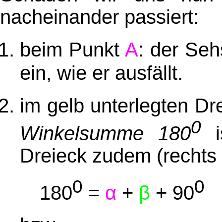
nacheinander passiert:
beim Punkt
A
: der Seh
ein, wie er ausfällt.
im gelb unterlegten Dr
0
Winkelsumme 180
is
Dreieck zudem (rechts
0
0
α
180
=
+
β
+ 90