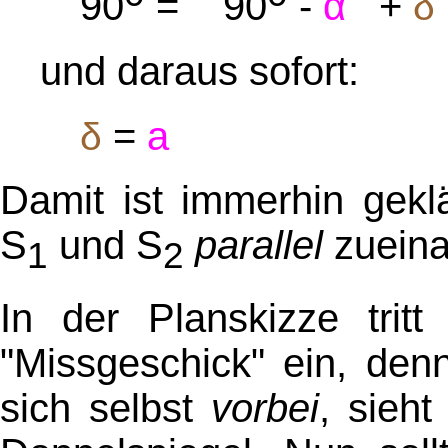
α
90
= 90
-
+
δ
und daraus sofort:
=
a
δ
Damit ist immerhin gekl
S
und S
parallel
zueina
1
2
In der Planskizze tritt
"Missgeschick" ein, denn
sich selbst
vorbei
, sieh